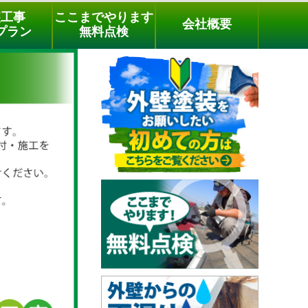
メールでのご相談
電話でのご相談
[9時～18時まで受付中]
装工事
ここまでやります
会社概要
phone
プラン
無料点検