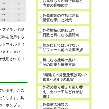
お見積もりの適正価格と
内容の見極め方
外壁塗装の詐欺に注意
悪質な手口と対策
トアイランド現
外壁塗装は約10日?
日数と気になる疑問点
顔料を使用する
ンマイルドIR
疎かにしてはいけない
リフォーム前の近隣挨拶
います。また、
が使用されてい
気になる塗料の臭い
その対策と解決方法
3階建ての外壁塗装は高い?
知るべき6つの真実
外壁の塗り替えと張り替
ています。この
え、カバー工法どれがお
得!?
たらします。具
外壁材の種類の
カーボンブラッ