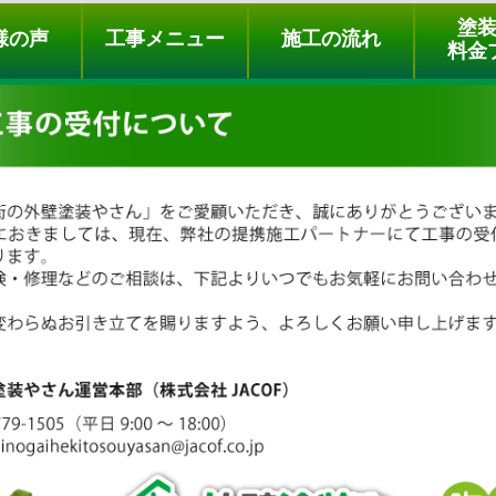
ュー
施工の流れ
会社概要
料金プラン
無料点検
塗
様の声
工事メニュー
施工の流れ
料金