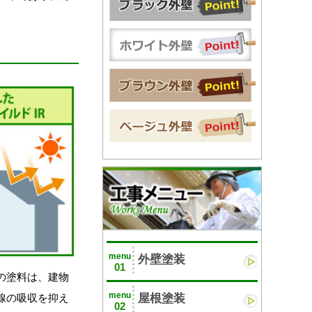
menu
外壁塗装
01
の塗料は、建物
menu
屋根塗装
線の吸収を抑え
02