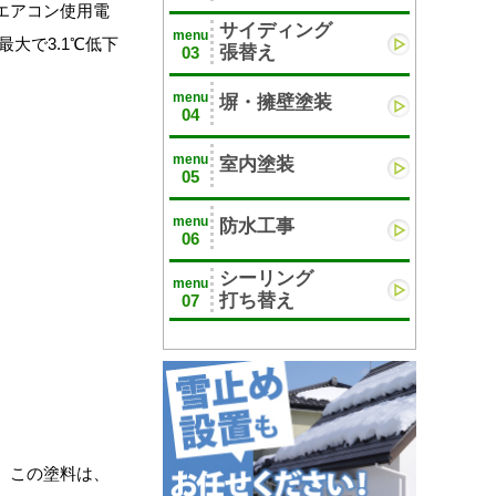
エアコン使用電
サイディング
menu
大で3.1℃低下
張替え
03
menu
塀・擁壁塗装
04
menu
室内塗装
05
menu
防水工事
06
シーリング
menu
打ち替え
07
。この塗料は、