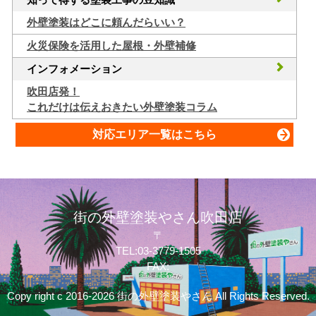
外壁塗装はどこに頼んだらいい？
火災保険を活用した屋根・外壁補修
インフォメーション
吹田店発！
これだけは伝えおきたい外壁塗装コラム
対応エリア一覧はこちら
街の外壁塗装やさん吹田店
〒
TEL:03-3779-1505
FAX:
Copy right c 2016-2026 街の外壁塗装やさん All Rights Reserved.