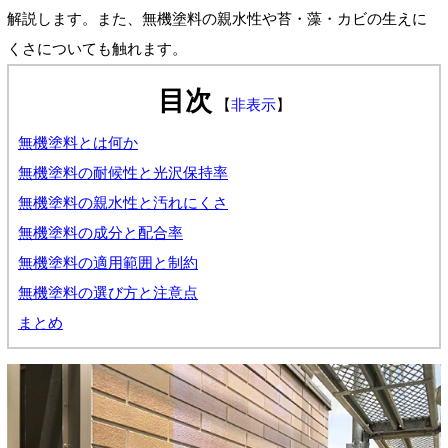
解説します。また、無機塗料の親水性や苔・藻・カビの生えに
くさについても触れます。
目次
【
非表示
】
無機塗料とは何か
無機塗料の耐候性と光沢保持率
無機塗料の親水性と汚れにくさ
無機塗料の成分と配合率
無機塗料の適用範囲と制約
無機塗料の選び方と注意点
まとめ