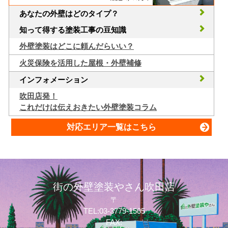
あなたの外壁はどのタイプ？
知って得する塗装工事の豆知識
外壁塗装はどこに頼んだらいい？
火災保険を活用した屋根・外壁補修
インフォメーション
吹田店発！
これだけは伝えおきたい外壁塗装コラム
対応エリア一覧はこちら
街の外壁塗装やさん吹田店
〒
TEL:03-3779-1505
FAX: