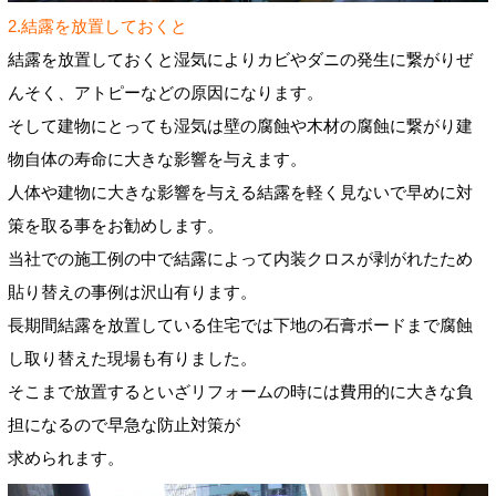
2.結露を放置しておくと
結露を放置しておくと湿気によりカビやダニの発生に繋がりぜ
んそく、アトピーなどの原因になります。
そして建物にとっても湿気は壁の腐蝕や木材の腐蝕に繋がり建
物自体の寿命に大きな影響を与えます。
人体や建物に大きな影響を与える結露を軽く見ないで早めに対
策を取る事をお勧めします。
当社での施工例の中で結露によって内装クロスが剥がれたため
貼り替えの事例は沢山有ります。
長期間結露を放置している住宅では下地の石膏ボードまで腐蝕
し取り替えた現場も有りました。
そこまで放置するといざリフォームの時には費用的に大きな負
担になるので早急な防止対策が
求められます。