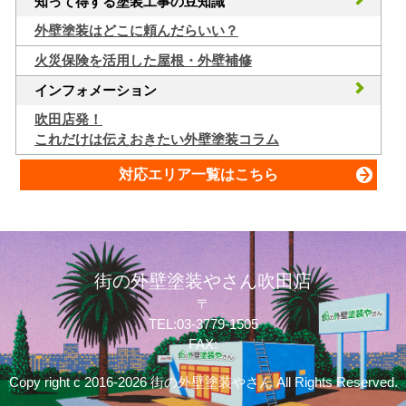
知って得する塗装工事の豆知識
外壁塗装はどこに頼んだらいい？
火災保険を活用した屋根・外壁補修
インフォメーション
吹田店発！
これだけは伝えおきたい外壁塗装コラム
対応エリア一覧はこちら
街の外壁塗装やさん吹田店
〒
TEL:03-3779-1505
FAX:
Copy right c 2016-2026 街の外壁塗装やさん All Rights Reserved.