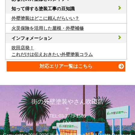
知って得する塗装工事の豆知識
外壁塗装はどこに頼んだらいい？
火災保険を活用した屋根・外壁補修
インフォメーション
吹田店発！
これだけは伝えおきたい外壁塗装コラム
対応エリア一覧はこちら
街の外壁塗装やさん吹田店
〒
TEL:03-3779-1505
FAX: